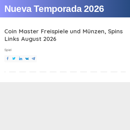
Nueva Temporada 2026
Coin Master Freispiele und Münzen, Spins
Links August 2026
Spiel