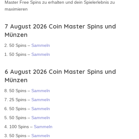
Master Free Spins zu erhalten und dein Spielerlebnis zu
maximieren
7 August 2026 Coin Master Spins und
Münzen
50 Spins –
Sammeln
50 Spins –
Sammeln
6 August 2026 Coin Master Spins und
Münzen
50 Spins –
Sammeln
25 Spins –
Sammeln
50 Spins –
Sammeln
50 Spins –
Sammeln
100 Spins –
Sammeln
50 Spins –
Sammeln