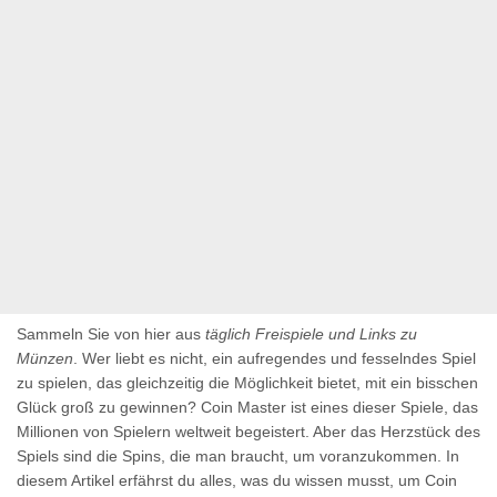
Sammeln Sie von hier aus
täglich Freispiele und Links zu
Münzen
. Wer liebt es nicht, ein aufregendes und fesselndes Spiel
zu spielen, das gleichzeitig die Möglichkeit bietet, mit ein bisschen
Glück groß zu gewinnen? Coin Master ist eines dieser Spiele, das
Millionen von Spielern weltweit begeistert. Aber das Herzstück des
Spiels sind die Spins, die man braucht, um voranzukommen. In
diesem Artikel erfährst du alles, was du wissen musst, um Coin