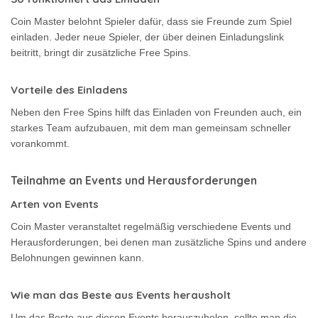
Coin Master belohnt Spieler dafür, dass sie Freunde zum Spiel
einladen. Jeder neue Spieler, der über deinen Einladungslink
beitritt, bringt dir zusätzliche Free Spins.
Vorteile des Einladens
Neben den Free Spins hilft das Einladen von Freunden auch, ein
starkes Team aufzubauen, mit dem man gemeinsam schneller
vorankommt.
Teilnahme an Events und Herausforderungen
Arten von Events
Coin Master veranstaltet regelmäßig verschiedene Events und
Herausforderungen, bei denen man zusätzliche Spins und andere
Belohnungen gewinnen kann.
Wie man das Beste aus Events herausholt
Um das Beste aus diesen Events herauszuholen, sollte man die