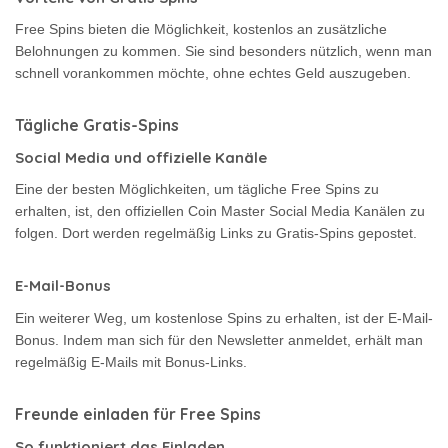
Free Spins bieten die Möglichkeit, kostenlos an zusätzliche
Belohnungen zu kommen. Sie sind besonders nützlich, wenn man
schnell vorankommen möchte, ohne echtes Geld auszugeben.
Tägliche Gratis-Spins
Social Media und offizielle Kanäle
Eine der besten Möglichkeiten, um tägliche Free Spins zu
erhalten, ist, den offiziellen Coin Master Social Media Kanälen zu
folgen. Dort werden regelmäßig Links zu Gratis-Spins gepostet.
E-Mail-Bonus
Ein weiterer Weg, um kostenlose Spins zu erhalten, ist der E-Mail-
Bonus. Indem man sich für den Newsletter anmeldet, erhält man
regelmäßig E-Mails mit Bonus-Links.
Freunde einladen für Free Spins
So funktioniert das Einladen