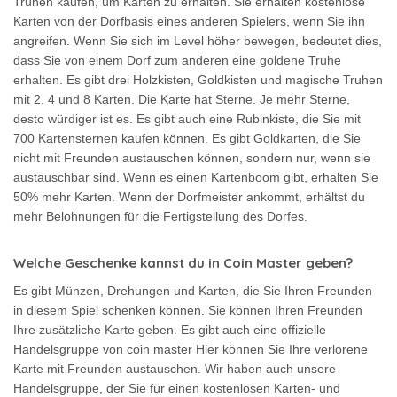
Truhen kaufen, um Karten zu erhalten. Sie erhalten kostenlose
Karten von der Dorfbasis eines anderen Spielers, wenn Sie ihn
angreifen. Wenn Sie sich im Level höher bewegen, bedeutet dies,
dass Sie von einem Dorf zum anderen eine goldene Truhe
erhalten. Es gibt drei Holzkisten, Goldkisten und magische Truhen
mit 2, 4 und 8 Karten. Die Karte hat Sterne. Je mehr Sterne,
desto würdiger ist es. Es gibt auch eine Rubinkiste, die Sie mit
700 Kartensternen kaufen können. Es gibt Goldkarten, die Sie
nicht mit Freunden austauschen können, sondern nur, wenn sie
austauschbar sind. Wenn es einen Kartenboom gibt, erhalten Sie
50% mehr Karten. Wenn der Dorfmeister ankommt, erhältst du
mehr Belohnungen für die Fertigstellung des Dorfes.
Welche Geschenke kannst du in Coin Master geben?
Es gibt Münzen, Drehungen und Karten, die Sie Ihren Freunden
in diesem Spiel schenken können. Sie können Ihren Freunden
Ihre zusätzliche Karte geben. Es gibt auch eine offizielle
Handelsgruppe von coin master Hier können Sie Ihre verlorene
Karte mit Freunden austauschen. Wir haben auch unsere
Handelsgruppe, der Sie für einen kostenlosen Karten- und